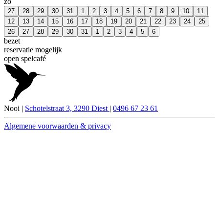
zo
27
28
29
30
31
1
2
3
4
5
6
7
8
9
10
11
12
13
14
15
16
17
18
19
20
21
22
23
24
25
26
27
28
29
30
31
1
2
3
4
5
6
bezet
reservatie mogelijk
open spelcafé
Nooi |
Schotelstraat 3, 3290 Diest
|
0496 67 23 61
Algemene voorwaarden & privacy